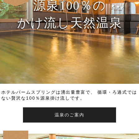
源泉100％の
かけ流し天然温泉
ホテルパームスプリングは湧出量豊富で、 循環・ろ過式では
ない贅沢な100％源泉掛け流しです。
温泉のご案内