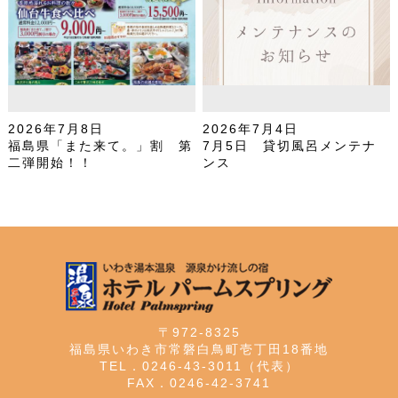
2026年7月8日
2026年7月4日
福島県「また来て。」割 第
7月5日 貸切風呂メンテナ
二弾開始！！
ンス
〒972-8325
福島県いわき市常磐白鳥町壱丁田18番地
TEL．0246-43-3011（代表）
FAX．0246-42-3741